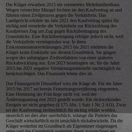
Die Kläger erwarben 2015 ein vermietetes Mehrfamilienhaus.
Wegen versteckter Mängel fochten sie den Kaufvertrag an und
führten einen Zivilprozess gegen die Verkäuferin. Das
Landgericht erklärte im Jahr 2021 den Kaufvertrag später für
nichtig und verurteilte die Verkäuferin zur Rückzahlung des
Kaufpreises Zug um Zug gegen Rückübertragung des
Grundstücks. Eine Rückübertragung erfolgte jedoch nicht, weil
die Verkäuferin vermögenslos war. In ihren
Einkommensteuererklärungen 2015 bis 2021 erklärten die
Kläger keine Einkünfte aus diesem Grundstück. Sie gingen
wegen des anhängigen Zivilverfahrens von einer späteren
Rückabwicklung aus. Erst 2023 beantragten sie, für die Jahre
2015 bis 2021 negative Vermietungseinkünfte nachträglich zu
berücksichtigen. Das Finanzamt lehnte dies ab.
Das Finanzgericht Düsseldorf wies die Klage ab. Für die Jahre
2015 bis 2017 sei bereits Festsetzungsverjährung eingetreten.
Eine Hemmung der Frist liege nicht vor, weil der
Änderungsantrag erst 2023 gestellt wurde. Ein rückwirkendes
Ereignis sei nicht gegeben (§ 175 Abs. 1 Satz 1 Nr. 2 AO). Zwar
sei der Kaufvertrag zivilrechtlich für nichtig erklärt worden,
steuerlich sei dies aber unerheblich, solange die Parteien das
Geschäft wirtschaftlich nicht tatsächlich rückabwickeln. Da die
Kläger weiterhin im Grundbuch als Eigentümer eingetragen
seien und das Grundstück weiterhin ihnen zuzurechnen sei,