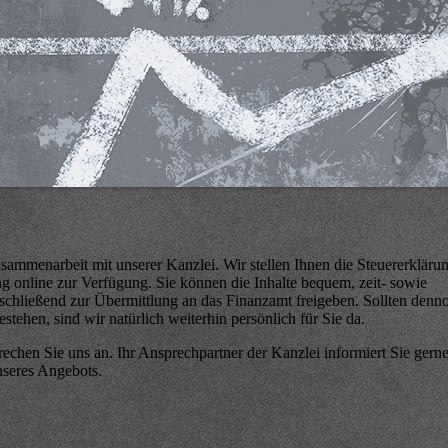
 Zusammenarbeit mit unserer Kanzlei. Wir stellen Ihnen die Steuererkläru
 online zur Verfügung. Sie können die Inhalte bequem, zeit- sowie
nschließend zur Übermittlung an das Finanzamt freigeben. Sollten denn
stehen, sind wir natürlich weiterhin persönlich für Sie da.
rechen Sie uns an. Ihr Ansprechpartner der Kanzlei informiert Sie gerne
seres Angebots.