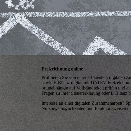
Freizeichnung online
Profitieren Sie von einer effizienten, digitalen
sowie E-Bilanz digital mit DATEV Freizeichnung
ortunabhängig auf Vollständigkeit prüfen und a
Fragen zu Ihrer Steuererklärung oder E-Bilanz be
Interesse an einer digitalen Zusammenarbeit? Sp
Nutzungsmöglichkeiten und Funktionsweisen un