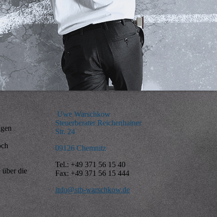
Uwe Warschkow
Steuerberater Reichenhainer
ngen
Str. 24
och
09126 Chemnitz
Tel.: +49 371 56 15 40
 über die
Fax: +49 371 56 15 444
info@stb-warschkow.de