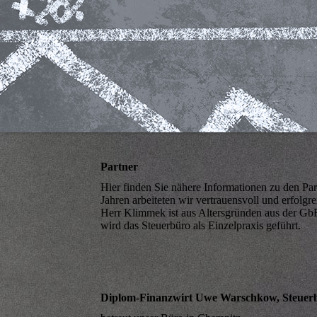
Partner
Hier finden Sie nähere Informationen zu den Part
Jahren arbeiteten wir vertrauensvoll und erfolg
Herr Klimmek ist aus Altersgründen aus der Gb
wird das Steuerbüro als Einzelpraxis geführt.
Diplom-Finanzwirt Uwe Warschkow, Steuerb