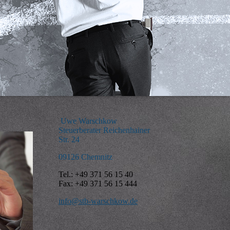
Uwe Warschkow
Steuerberater Reichenhainer
Str. 24
09126 Chemnitz
Tel.: +49 371 56 15 40
Fax: +49 371 56 15 444
info@stb-warschkow.de